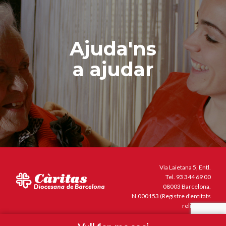
Ajuda'ns
a ajudar
Via Laietana 5, Entl.
Tel.
93 344 69 00
08003 Barcelona.
N.000153 (Registre d'entitats
religioses)