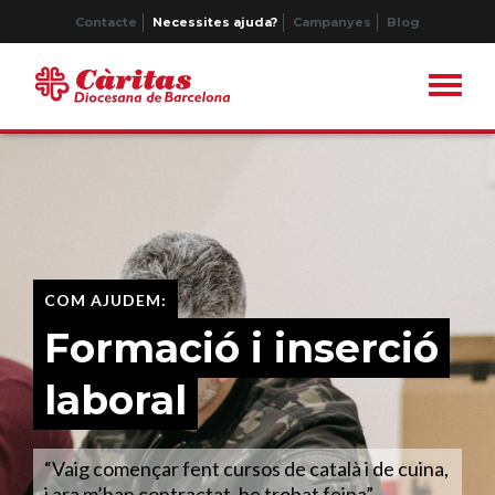
Contacte
Necessites ajuda?
Campanyes
Blog
COM AJUDEM:
Formació i inserció
laboral
“Vaig començar fent cursos de català i de cuina,
i ara m’han contractat, he trobat feina”