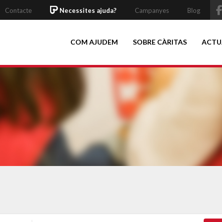
Contacte
Necessites ajuda?
Campanyes
Blog
COM AJUDEM
SOBRE CÀRITAS
ACTU