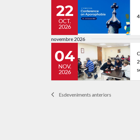
22
4
OCT.
2026
novembre 2026
04
C
2
NOV.
se
2026
Esdeveniments
anteriors