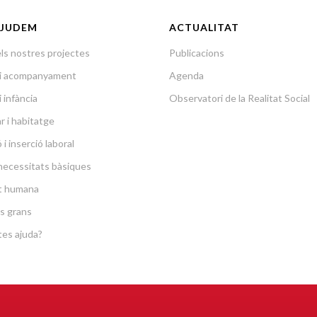
JUDEM
ACTUALITAT
ls nostres projectes
Publicacions
a i acompanyament
Agenda
i infància
Observatori de la Realitat Social
r i habitatge
i inserció laboral
necessitats bàsiques
at humana
s grans
es ajuda?