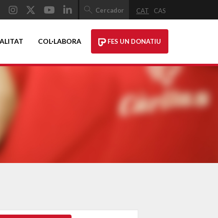
Cercador
CAT
CAS
ALITAT
COL·LABORA
FES UN DONATIU
Navegació