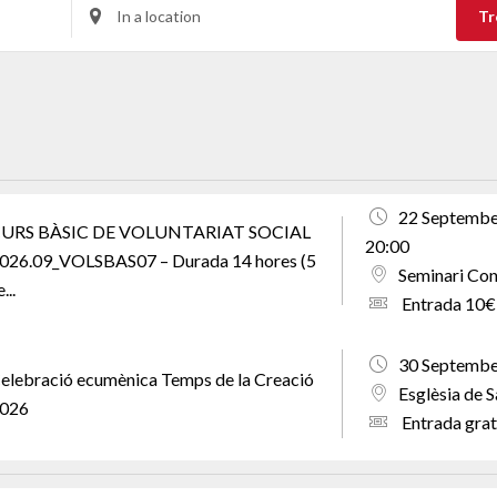
Enter
Tr
Location.
Search
for
Esdeveniments
by
Location.
22 September
URS BÀSIC DE VOLUNTARIAT SOCIAL
20:00
026.09_VOLSBAS07 – Durada 14 hores (5
Seminari Con
...
Entrada 10€ 
30 September
elebració ecumènica Temps de la Creació
Esglèsia de 
026
Entrada gratu