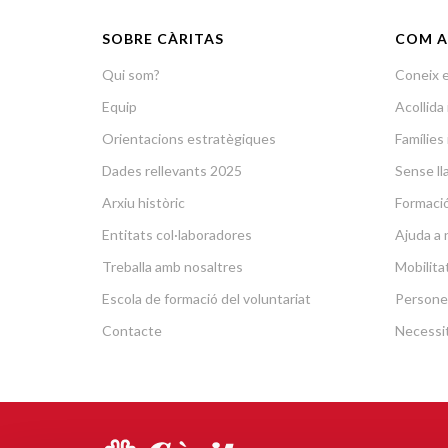
SOBRE CÀRITAS
COM A
Qui som?
Coneix e
Equip
Acollid
Orientacions estratègiques
Famílies 
Dades rellevants 2025
Sense lla
Arxiu històric
Formació 
Entitats col·laboradores
Ajuda a 
Treballa amb nosaltres
Mobilit
Escola de formació del voluntariat
Persone
Contacte
Necessit