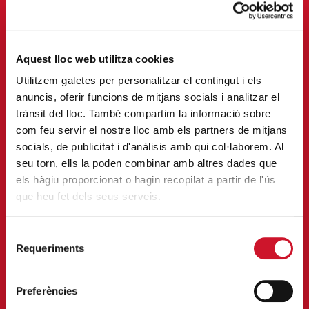
ENTRAR
Aquest lloc web utilitza cookies
Utilitzem galetes per personalitzar el contingut i els
anuncis, oferir funcions de mitjans socials i analitzar el
trànsit del lloc. També compartim la informació sobre
com feu servir el nostre lloc amb els partners de mitjans
socials, de publicitat i d'anàlisis amb qui col·laborem. Al
seu torn, ells la poden combinar amb altres dades que
FES VOLUNTARIAT
els hàgiu proporcionat o hagin recopilat a partir de l'ús
que heu fet dels seus serveis.
Implica’t i viu la solidaritat en
primera persona.
Selecció
ENTRAR
Requeriments
de
consentiment
Preferències