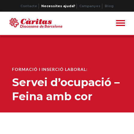
Contacte
Necessites ajuda?
Campanyes
Blog
FORMACIÓ I INSERCIÓ LABORAL:
Servei d’ocupació –
Feina amb cor