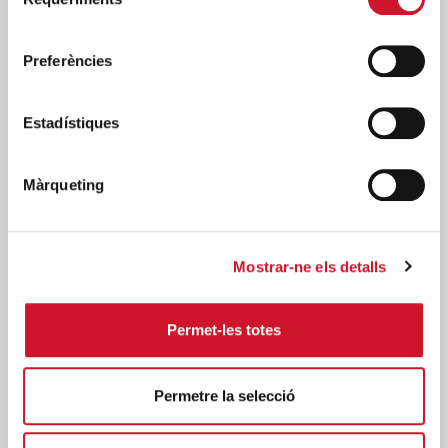
de
consentiment
Preferències
SERVICIO DE OCUPACIÓN - FEINA
+
Estadístiques
AMB COR
Màrqueting
Mostrar-ne els detalls
Permet-les totes
Permetre la selecció