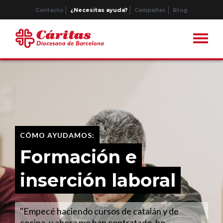
Contacto
¿Necesitas ayuda?
Campañas
Blog
CÓMO AYUDAMOS:
Formación e
inserción laboral
"Empecé haciendo cursos de catalán y de
cocina, y ahora me han contratado, he