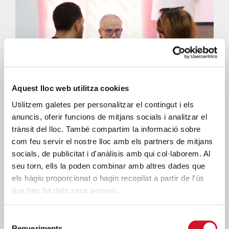
Aquest lloc web utilitza cookies
Utilitzem galetes per personalitzar el contingut i els
ESPACIOS DE BÚSQUEDA DE
+
anuncis, oferir funcions de mitjans socials i analitzar el
TRABAJO
trànsit del lloc. També compartim la informació sobre
com feu servir el nostre lloc amb els partners de mitjans
socials, de publicitat i d'anàlisis amb qui col·laborem. Al
seu torn, ells la poden combinar amb altres dades que
els hàgiu proporcionat o hagin recopilat a partir de l'ús
que heu fet dels seus serveis.
Selecció
Requeriments