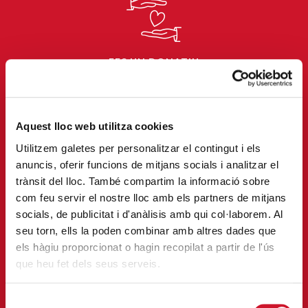
FES UN DONATIU
Ajuda’ns a ajudar les persones en
situació de pobresa i exclusió
social.
Aquest lloc web utilitza cookies
Utilitzem galetes per personalitzar el contingut i els
ENTRAR
anuncis, oferir funcions de mitjans socials i analitzar el
trànsit del lloc. També compartim la informació sobre
com feu servir el nostre lloc amb els partners de mitjans
socials, de publicitat i d'anàlisis amb qui col·laborem. Al
seu torn, ells la poden combinar amb altres dades que
els hàgiu proporcionat o hagin recopilat a partir de l'ús
que heu fet dels seus serveis.
Selecció
FES VOLUNTARIAT