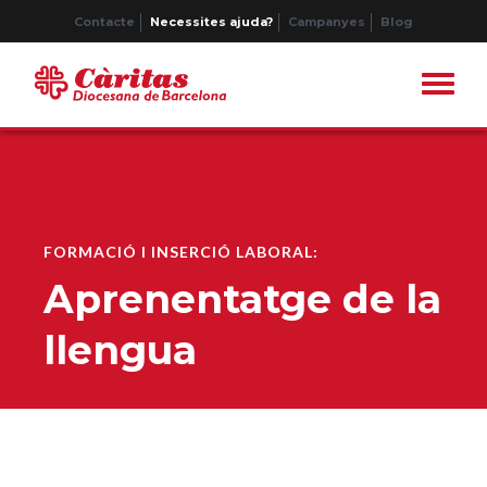
Contacte
Necessites ajuda?
Campanyes
Blog
FORMACIÓ I INSERCIÓ LABORAL:
Aprenentatge de la
llengua