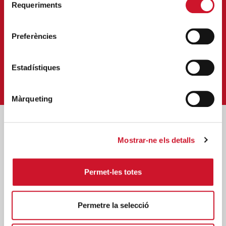
Requeriments
de
Implica’t i viu la solidaritat en
consentiment
primera persona.
Preferències
ENTRAR
Estadístiques
Màrqueting
Posts relacionats
Mostrar-ne els detalls
Permet-les totes
Permetre la selecció