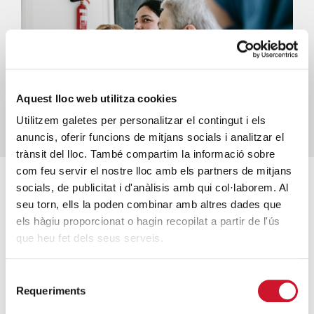
Aquest lloc web utilitza cookies
Utilitzem galetes per personalitzar el contingut i els
anuncis, oferir funcions de mitjans socials i analitzar el
trànsit del lloc. També compartim la informació sobre
com feu servir el nostre lloc amb els partners de mitjans
socials, de publicitat i d'anàlisis amb qui col·laborem. Al
seu torn, ells la poden combinar amb altres dades que
Comunitat i Participació
els hàgiu proporcionat o hagin recopilat a partir de l'ús
que heu fet dels seus serveis.
Afavorir el compromís de la comunitat cristiana
Selecció
com a element nuclear, integrador i vertebrador
Requeriments
de
de l’acció social i caritativa al territori. Promoure la
consentiment