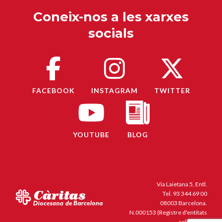
Coneix-nos a les xarxes
socials
FACEBOOK
INSTAGRAM
TWITTER
YOUTUBE
BLOG
Via Laietana 5, Entl.
Tel.
93 344 69 00
08003 Barcelona.
N.000153 (Registre d'entitats
religioses)