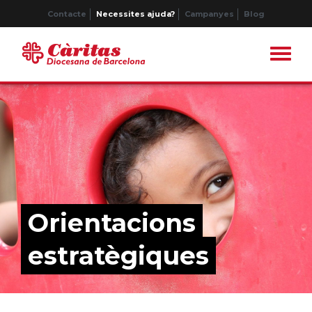
Contacte
Necessites ajuda?
Campanyes
Blog
Orientacions
estratègiques