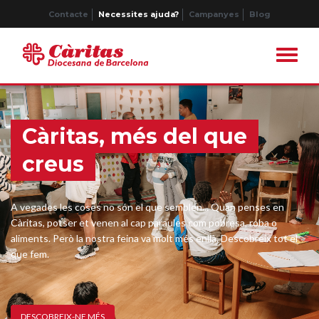
Contacte
Necessites ajuda?
Campanyes
Blog
Càritas, més del que
creus
A vegades les coses no són el que semblen... Quan penses en
Càritas, potser et venen al cap paraules com pobresa, roba o
aliments. Però la nostra feina va molt més enllà. Descobreix tot el
que fem.
DESCOBREIX-NE MÉS