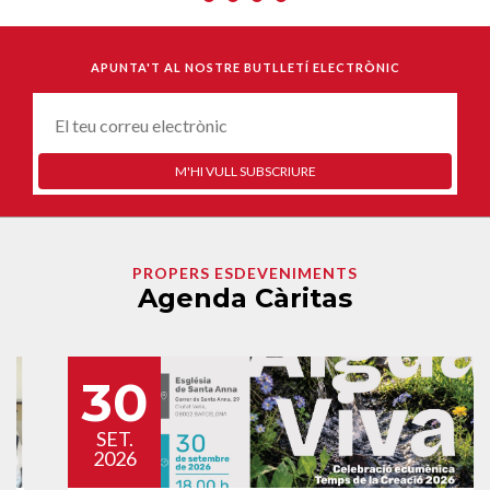
APUNTA'T AL NOSTRE BUTLLETÍ ELECTRÒNIC
Correu-
E
*
M'HI VULL SUBSCRIURE
PROPERS ESDEVENIMENTS
Agenda Càritas
30
SET.
2026