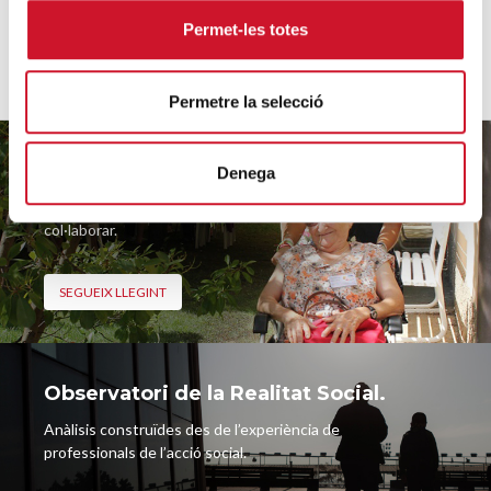
Permet-les totes
VULL FER-ME SOCI
Permetre la selecció
Fes-te voluntari.
Denega
Descobreix tots els projectes en què pots
col·laborar.
SEGUEIX LLEGINT
Observatori de la Realitat Social.
Anàlisis construïdes des de l’experiència de
professionals de l’acció social.