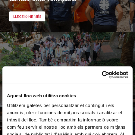
LLEGEIX-NE MÉS
Feina amb Cor supera les 8.000
insercions laborals
LLEGEIX-NE MÉS
Aquest lloc web utilitza cookies
Utilitzem galetes per personalitzar el contingut i els
anuncis, oferir funcions de mitjans socials i analitzar el
trànsit del lloc. També compartim la informació sobre
com feu servir el nostre lloc amb els partners de mitjans
socials, de publicitat i d'anàlisis amb qui col·laborem. Al