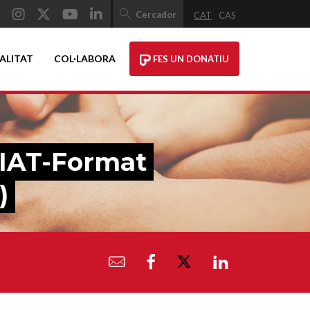
Cercador
CAT
CAS
ALITAT
COL·LABORA
FES UN DONATIU
IAT-Format
)