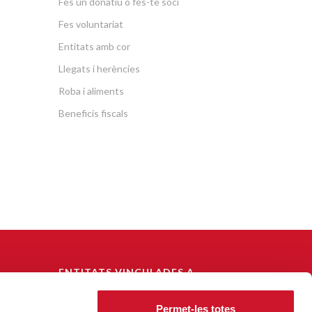
Fes un donatiu o fes-te soci
Fes voluntariat
Entitats amb cor
Llegats i herències
Roba i aliments
Beneficis fiscals
ENTITATS VINCULADES A
CÀRITAS DIOCESANA DE
BARCELONA
Permet-les totes