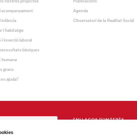
ls nostres projectes
Publicacions
a i acompanyament
Agenda
i infància
Observatori de la Realitat Social
r i habitatge
i inserció laboral
necessitats bàsiques
at humana
s grans
es ajuda?
ENLLAÇOS D'INTERÈS
TAL DE TRANSPARÈNCIA
Arquebisbat de Barcelona
cookies