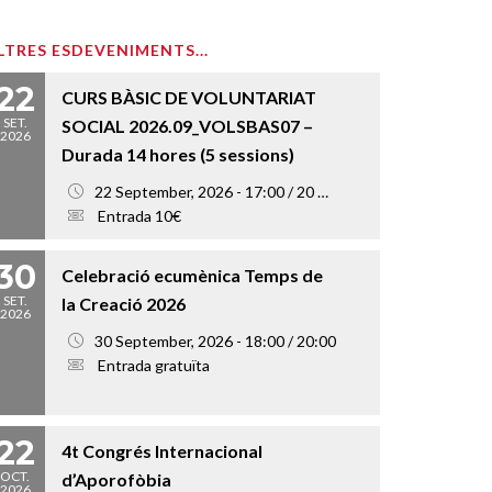
LTRES ESDEVENIMENTS...
22
CURS BÀSIC DE VOLUNTARIAT
SET.
SOCIAL 2026.09_VOLSBAS07 –
2026
Durada 14 hores (5 sessions)
22 September, 2026 - 17:00 / 20 October, 2026 - 20:00
Entrada 10€
30
Celebració ecumènica Temps de
SET.
la Creació 2026
2026
30 September, 2026 - 18:00 / 20:00
Entrada gratuïta
22
4t Congrés Internacional
OCT.
d’Aporofòbia
2026