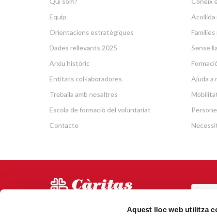
Qui som?
Coneix e
Equip
Acollid
Orientacions estratègiques
Famílies 
Dades rellevants 2025
Sense lla
Arxiu històric
Formació 
Entitats col·laboradores
Ajuda a 
Treballa amb nosaltres
Mobilit
Escola de formació del voluntariat
Persone
Contacte
Necessit
POR
Via Laietana 5, Entl.
Aquest lloc web utilitza 