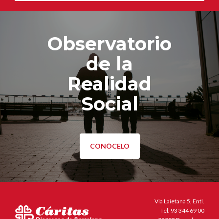
Observatorio
de la
Realidad
Social
CONÓCELO
Via Laietana 5, Entl.
Tel.
93 344 69 00