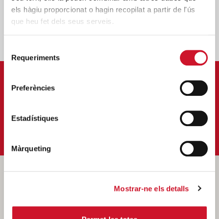
els hàgiu proporcionat o hagin recopilat a partir de l'ús
que heu fet dels seus serveis.
Selecció
Requeriments
de
consentiment
APUNTA'T AL NOSTRE BUTLLETÍ ELECTRÒNIC
Preferències
Correu-
E
*
Estadístiques
M'HI VULL SUBSCRIURE
Màrqueting
Barcelona 1 –
Mostrar-ne els detalls
Districtes de
Ciutat Vella,