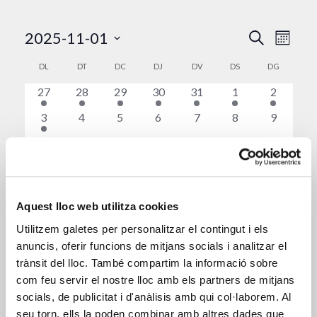
Naveg
Nav
2025-11-01
Cerca
Mes
visual
de
Selecciona
Calendari
DL
DT
DC
DJ
DV
DS
DG
una
visu
i
de
1
1
2
1
1
1
1
27
28
29
30
31
1
2
data.
Esd
cerca
esdeveniment,
esdeveniment,
esdeveniment,
esdeveniment,
esdeveniment,
esdeveniment,
esdeveni
Esdeveniments
1
0
0
0
0
0
0
3
4
5
6
7
8
9
d'Esd
esdeveniment,
esdeveniment,
esdeveniment,
esdeveniment,
esdeveniment,
esdeveniment,
esdeveni
0
0
1
1
1
1
1
10
11
12
13
14
15
16
esdeveniment,
esdeveniment,
esdeveniment,
esdeveniment,
esdeveniment,
esdeveniment,
esdevenim
1
1
2
2
1
1
1
17
18
19
20
21
22
23
esdeveniment,
esdeveniment,
esdeveniment,
esdeveniment,
esdeveniment,
esdeveniment,
esdevenim
1
1
1
2
1
1
2
24
25
26
27
28
29
30
Aquest lloc web utilitza cookies
esdeveniment,
esdeveniment,
esdeveniment,
esdeveniment,
esdeveniment,
esdeveniment,
esdevenim
Utilitzem galetes per personalitzar el contingut i els
oct.
Aquest mes
des.
anuncis, oferir funcions de mitjans socials i analitzar el
trànsit del lloc. També compartim la informació sobre
com feu servir el nostre lloc amb els partners de mitjans
Subscriviu-vos al calendari
socials, de publicitat i d'anàlisis amb qui col·laborem. Al
seu torn, ells la poden combinar amb altres dades que