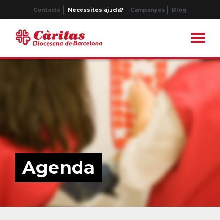
Contacte
Necessites ajuda?
Campanyes
Blog
Agenda