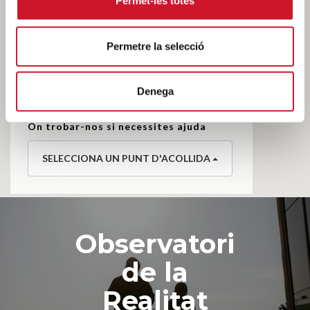
Permet-les totes
Eixample i barri
del Poble-sec
Permetre la selecció
Plaça Nova, 1
Tel. 933 44 16 50
Denega
08002 Barcelona
On trobar-nos si necessites ajuda
SELECCIONA UN PUNT D'ACOLLIDA
Observatori
de la
Realitat