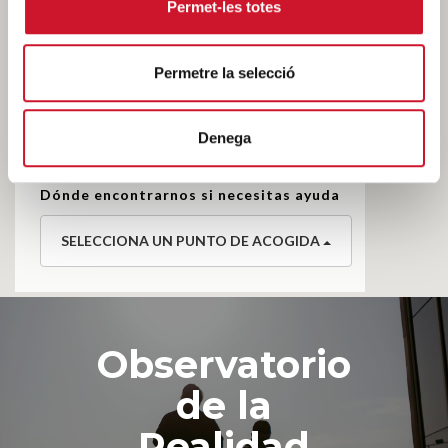
Permet-les totes
Eixample y barrio
del Poble-sec
Permetre la selecció
Plaça Nova, 1
Tel. 933 44 16 50
Denega
08002 Barcelona
Dónde encontrarnos si necesitas ayuda
SELECCIONA UN PUNTO DE ACOGIDA
Observatorio
de la
Realidad