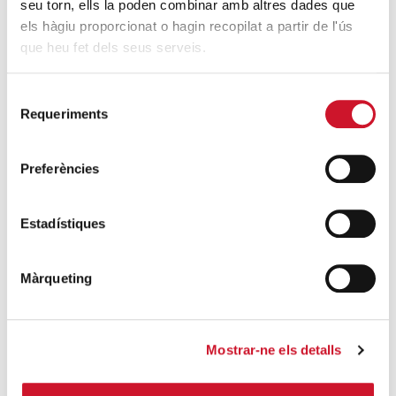
22 September, 2025 - 16:00 / 17:30
22
seu torn, ells la poden combinar amb altres dades que
Sant Marc, 19, Badalona Sant Marc,
els hàgiu proporcionat o hagin recopilat a partir de l'ús
que heu fet dels seus serveis.
19
SET.
2025
Entrada gratuïta
Selecció
Requeriments
de
consentiment
Afegeix al calendari
Preferències
Estadístiques
COM ARRIBAR-HI:
+ MAPA DE GOOGLE
Màrqueting
Mostrar-ne els detalls