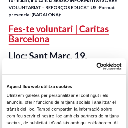
formulari, indicant la SESSIÓ INFORMATIVA SOBRE
VOLUNTARIAT – REFORÇOS EDUCATIUS -Format
presencial (BADALONA):
Fes-te voluntari | Caritas
Barcelona
Lloc: Sant Marc, 19,
Badalona (08918)
Aquest lloc web utilitza cookies
El programa de voluntariat de Càritas Barcelona compta amb el
Utilitzem galetes per personalitzar el contingut i els
suport de la Generalitat de Catalunya.
anuncis, oferir funcions de mitjans socials i analitzar el
ENTRADA GRATUÏTA
trànsit del lloc. També compartim la informació sobre
com feu servir el nostre lloc amb els partners de mitjans
socials, de publicitat i d'anàlisis amb qui col·laborem. Al