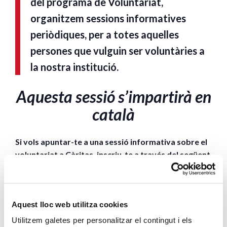
del programa de Voluntariat,
organitzem sessions informatives
periòdiques, per a totes aquelles
persones que vulguin ser voluntàries a
la nostra institució.
Aquesta sessió s’impartirà en
català
Si vols apuntar-te a una sessió informativa sobre el
voluntariat a Càritas, inscriu-te a través del següent
formulari, indicant la sessió a la qual vols assistir:
Fes-te voluntari | Caritas
Aquest lloc web utilitza cookies
Barcelona
Utilitzem galetes per personalitzar el contingut i els