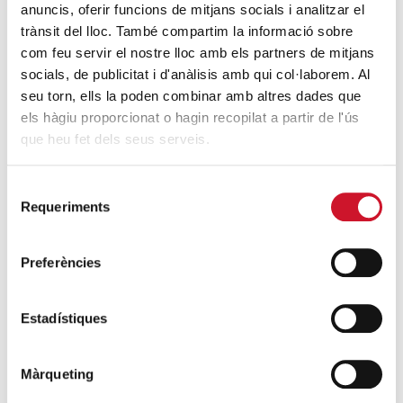
anuncis, oferir funcions de mitjans socials i analitzar el
Lloc: Centre de Barcelona
trànsit del lloc. També compartim la informació sobre
(Lloc a confirmar)
com feu servir el nostre lloc amb els partners de mitjans
socials, de publicitat i d'anàlisis amb qui col·laborem. Al
seu torn, ells la poden combinar amb altres dades que
els hàgiu proporcionat o hagin recopilat a partir de l'ús
El programa de voluntariat de Càritas Barcelona compta amb el
que heu fet dels seus serveis.
suport de la Generalitat de Catalunya.
ENTRADA GRATUÏTA
Selecció
Requeriments
de
consentiment
13
Preferències
13 May, 2026 - 17:00 / 18:30
Entrada gratuïta
MAIG
2026
Estadístiques
Màrqueting