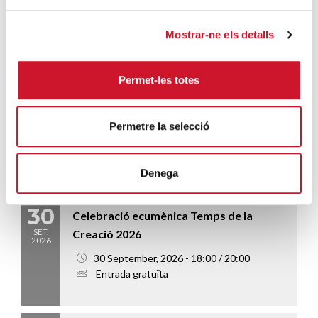
Afegeix al calendari
Mostrar-ne els detalls
ALTRES ESDEVENIMENTS...
Permet-les totes
22
CURS BÀSIC DE VOLUNTARIAT
SET.
SOCIAL 2026.09_VOLSBAS07 –
2026
Permetre la selecció
Durada 14 hores (5 sessions)
22 September, 2026 - 17:00 / 20 October, 2026 - 20:00
Denega
Entrada 10€
30
Celebració ecumènica Temps de la
SET.
Creació 2026
2026
30 September, 2026 - 18:00 / 20:00
Entrada gratuïta