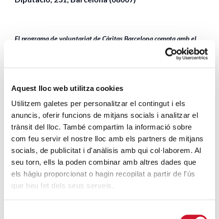
El programa de voluntariat de Càritas Barcelona compta amb el
suport de la Generalitat de Catalunya.
ENTRADA GRATUÏTA
Aquest lloc web utilitza cookies
16 September, 2024 - 17:00 / 18:30
16
Utilitzem galetes per personalitzar el contingut i els
Seminari Conciliar de Barcelona
anuncis, oferir funcions de mitjans socials i analitzar el
Diputació, 231
SET.
trànsit del lloc. També compartim la informació sobre
2024
com feu servir el nostre lloc amb els partners de mitjans
Entrada gratuïta
socials, de publicitat i d'anàlisis amb qui col·laborem. Al
seu torn, ells la poden combinar amb altres dades que
els hàgiu proporcionat o hagin recopilat a partir de l'ús
Afegeix al calendari
que heu fet dels seus serveis.
Selecció