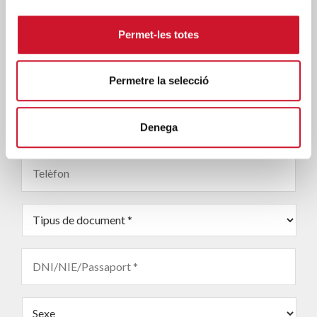
Primer
Permet-les totes
cognom
*
Segon
Permetre la selecció
cognom
Email
*
Denega
Telèfon
Tipus
de
document
*
CIF
*
Sexe