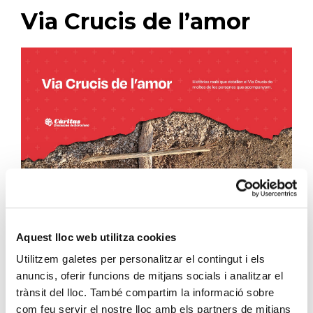
Via Crucis de l’amor
Aquest lloc web utilitza cookies
Utilitzem galetes per personalitzar el contingut i els
Com deia el Papa Francesc,
no podem oblidar que la poesia
anuncis, oferir funcions de mitjans socials i analitzar el
i l’amor són necessaris per salvar la humanitat
. (Francesc,
trànsit del lloc. També compartim la informació sobre
Dilexit nos, núm. 20). Tan sols l’amor ens pot salvar de la
com feu servir el nostre lloc amb els partners de mitjans