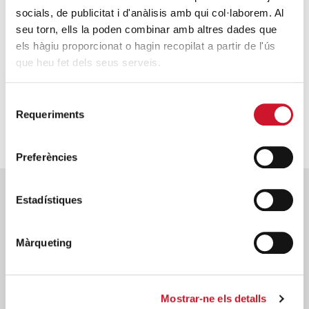
barbàrie i la desesperació. Tan sols l’amor pot
socials, de publicitat i d'anàlisis amb qui col·laborem. Al
transcendir la mateixa mort. Tan sols l’amor és digne de
seu torn, ells la poden combinar amb altres dades que
fe.
els hàgiu proporcionat o hagin recopilat a partir de l'ús
que heu fet dels seus serveis.
Enguany us convidem a viure el Via Crucis atenent i
deixant-vos interpel·lar pels textos que llegireu i pels
signes d’amor que embolcallen i travessen les creus
Selecció
Requeriments
de
particulars de persones que hem acompanyat a Càritas.
consentiment
Preferències
Estadístiques
Descarrega la versió en PDF
Omple el següent formulari i rebràs per correu electrònic
Màrqueting
la versió completa d’aquest document.
Nom
*
Mostrar-ne els detalls