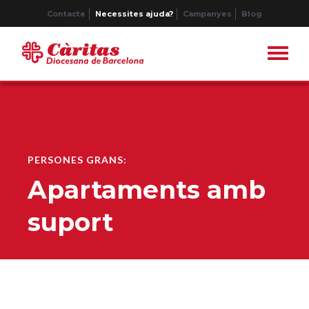
Contacte
Necessites ajuda?
Campanyes
Blog
PERSONES GRANS:
Apartaments amb
suport