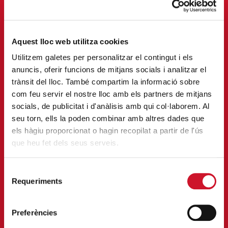
ENTRAR
Aquest lloc web utilitza cookies
Utilitzem galetes per personalitzar el contingut i els
anuncis, oferir funcions de mitjans socials i analitzar el
trànsit del lloc. També compartim la informació sobre
com feu servir el nostre lloc amb els partners de mitjans
socials, de publicitat i d'anàlisis amb qui col·laborem. Al
seu torn, ells la poden combinar amb altres dades que
FES VOLUNTARIAT
els hàgiu proporcionat o hagin recopilat a partir de l'ús
Implica’t i viu la solidaritat en
que heu fet dels seus serveis.
primera persona.
Selecció
ENTRAR
Requeriments
de
consentiment
Preferències