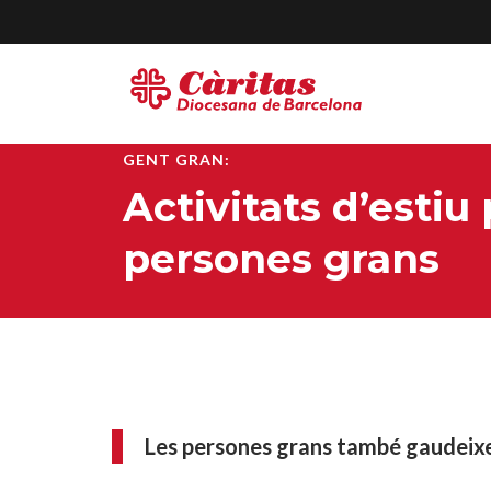
GENT GRAN:
Activitats d’estiu 
persones grans
Les persones grans també gaudeixen