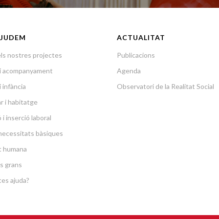
JUDEM
ACTUALITAT
ls nostres projectes
Publicacions
a i acompanyament
Agenda
i infància
Observatori de la Realitat Social
r i habitatge
i inserció laboral
necessitats bàsiques
at humana
s grans
es ajuda?