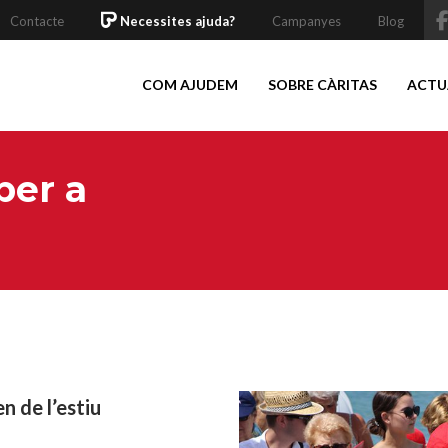
Contacte
Necessites ajuda?
Campanyes
Blog
COM AJUDEM
SOBRE CÀRITAS
ACTU
per a
 de l’estiu