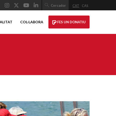
Cercador
CAT
CAS
ALITAT
COL·LABORA
FES UN DONATIU