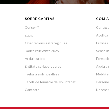
SOBRE CÀRITAS
COM A
Qui som?
Coneix e
Equip
Acollid
Orientacions estratègiques
Famílies 
Dades rellevants 2025
Sense lla
Arxiu històric
Formació 
Entitats col·laboradores
Ajuda a 
Treballa amb nosaltres
Mobilit
Escola de formació del voluntariat
Persone
Contacte
Necessit