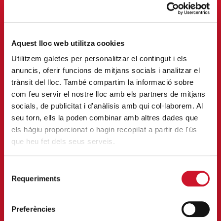
ENTRAR
Aquest lloc web utilitza cookies
Utilitzem galetes per personalitzar el contingut i els
anuncis, oferir funcions de mitjans socials i analitzar el
trànsit del lloc. També compartim la informació sobre
com feu servir el nostre lloc amb els partners de mitjans
socials, de publicitat i d'anàlisis amb qui col·laborem. Al
seu torn, ells la poden combinar amb altres dades que
FES VOLUNTARIAT
els hàgiu proporcionat o hagin recopilat a partir de l'ús
que heu fet dels seus serveis.
Implica’t i viu la solidaritat en
primera persona.
Selecció
ENTRAR
Requeriments
de
consentiment
Preferències