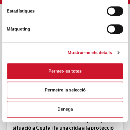
Estadístiques
Posts relacionats
Màrqueting
Mostrar-ne els detalls
Permet-les totes
Permetre la selecció
Denega
Càritas expressa la seva preocupació per la
situació a Ceuta i fa una crida a la protecció