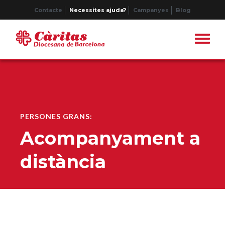
Contacte
Necessites ajuda?
Campanyes
Blog
PERSONES GRANS:
Acompanyament a
distància