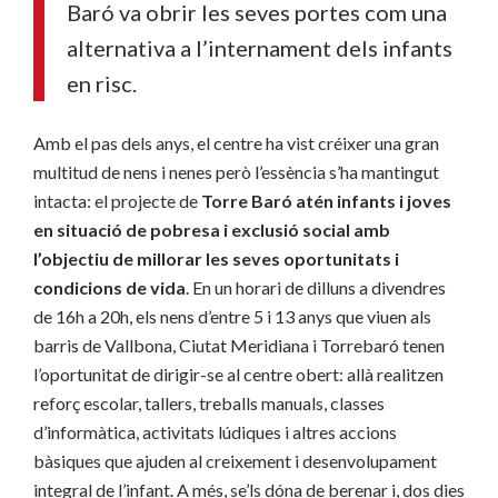
Baró va obrir les seves portes com una
alternativa a l’internament dels infants
en risc.
Amb el pas dels anys, el centre ha vist créixer una gran
multitud de nens i nenes però l’essència s’ha mantingut
intacta: el projecte de
Torre Baró atén infants i joves
en situació de pobresa i exclusió social amb
l’objectiu de millorar les seves oportunitats i
condicions de vida
. En un horari de dilluns a divendres
de 16h a 20h, els nens d’entre 5 i 13 anys que viuen als
barris de Vallbona, Ciutat Meridiana i Torrebaró tenen
l’oportunitat de dirigir-se al centre obert: allà realitzen
reforç escolar, tallers, treballs manuals, classes
d’informàtica, activitats lúdiques i altres accions
bàsiques que ajuden al creixement i desenvolupament
integral de l’infant. A més, se’ls dóna de berenar i, dos dies