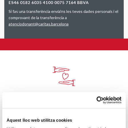
ES46 0182 6035 4100 0075 7164 BBVA
Si fas una transferència envia'ns les teves dades personals i el
comprovant de la transferència a
atenciodonant@caritas.barcelona
NECESSITES AJUDA?
Et podem escoltar i acompanyar
si estàs passant una situació
difícil.
Aquest lloc web utilitza cookies