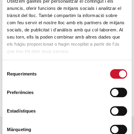
ENTRAR
Utilitzem galetes per personalitzar el contingut i els
anuncis, oferir funcions de mitjans socials i analitzar el
trànsit del lloc. També compartim la informació sobre
com feu servir el nostre lloc amb els partners de mitjans
socials, de publicitat i d'anàlisis amb qui col·laborem. Al
seu torn, ells la poden combinar amb altres dades que
els hàgiu proporcionat o hagin recopilat a partir de l'ús
que heu fet dels seus serveis.
FES-TE VOLUNTARI
Selecció
Requeriments
de
Implica’t i viu la solidaritat en
consentiment
primera persona.
Preferències
ENTRAR
Estadístiques
Màrqueting
Posts relacionats