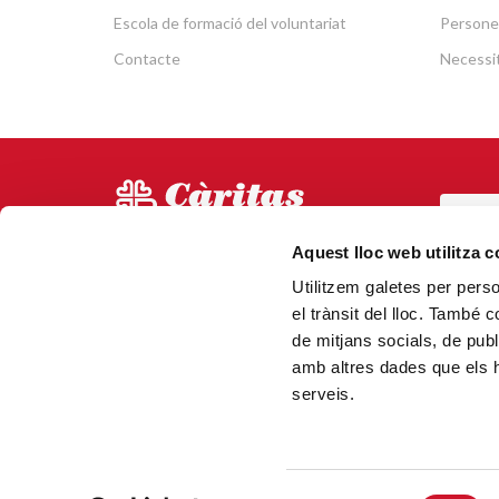
Escola de formació del voluntariat
Persone
Contacte
Necessit
POR
Via Laietana 5, Entl.
Aquest lloc web utilitza 
Tel.
93 344 69 00
Utilitzem galetes per person
CAN
08003 Barcelona.
el trànsit del lloc. També 
N.000153 (Registre d'entitats
de mitjans socials, de publ
religioses)
amb altres dades que els hà
serveis.
Selecció