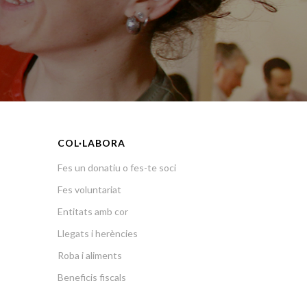
COL·LABORA
Fes un donatiu o fes-te soci
Fes voluntariat
Entitats amb cor
Llegats i herències
Roba i aliments
Beneficis fiscals