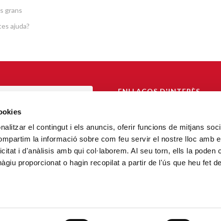
s grans
es ajuda?
ENLLAÇOS D'INTERÈS
TAL DE TRANSPARÈNCIA
Arquebisbat de Barcelona
cookies
Càritas Catalunya
alitzar el contingut i els anuncis, oferir funcions de mitjans socia
AL DE DENÚNCIA
compartim la informació sobre com feu servir el nostre lloc amb e
FiT – Fundació Formació i Treball
icitat i d'anàlisis amb qui col·laborem. Al seu torn, ells la poden
Confederación Cáritas Española
giu proporcionat o hagin recopilat a partir de l'ús que heu fet d
Cáritas Internacional
Fundació Habitatge Social
CECAS