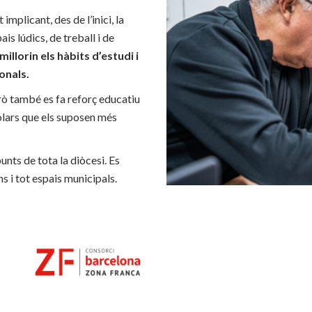
implicant, des de l’inici, la
ais lúdics, de treball i de
llorin els hàbits d’estudi i
ionals.
rò també es fa reforç educatiu
colars que els suposen més
unts de tota la diòcesi. Es
ns i tot espais municipals.