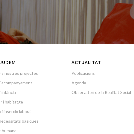
JUDEM
ACTUALITAT
ls nostres projectes
Publicacions
a i acompanyament
Agenda
i infància
Observatori de la Realitat Social
r i habitatge
i inserció laboral
necessitats bàsiques
at humana