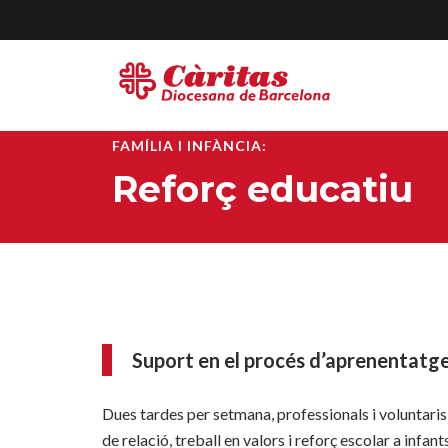
FAMÍLIA I INFÀNCIA:
Reforç educatiu
Suport en el procés d’aprenentatg
Dues tardes per setmana, professionals i voluntaris
de relació, treball en valors i reforç escolar a infant