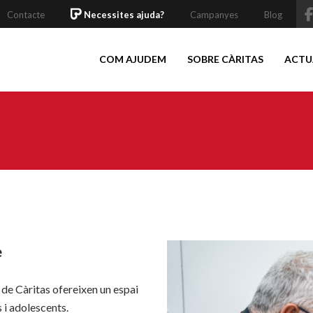
Contacte
Necessites ajuda?
Campanyes
Blog
COM AJUDEM
SOBRE CÀRITAS
ACTU
e
 de Càritas ofereixen un espai
s i adolescents.