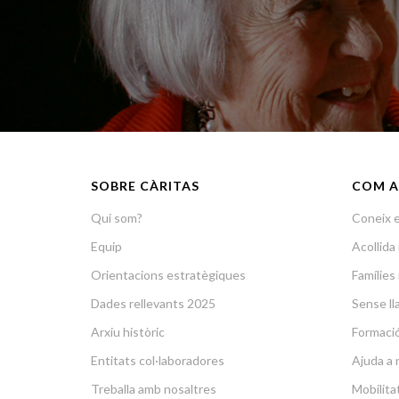
SOBRE CÀRITAS
COM A
Qui som?
Coneix e
Equip
Acollid
Orientacions estratègiques
Famílies 
Dades rellevants 2025
Sense lla
Arxiu històric
Formació 
Entitats col·laboradores
Ajuda a 
Treballa amb nosaltres
Mobilit