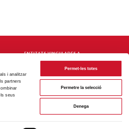
ENTITATS VINCULADES A
CÀRITAS DIOCESANA DE
BARCELONA
Permet-les totes
ls i analitzar
CECAS - Centre Català de Solidaritat
ls partners
Fundació Habitatge Social
Permetre la selecció
 combinar
els seus
Denega