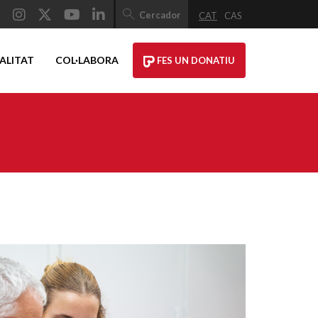
Cercador
CAT
CAS
ALITAT
COL·LABORA
FES UN DONATIU