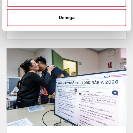
La tragèdia viscuda a Ceuta en els darrers dies ha posat
en evidència, una vegada més, el patiment humà que
Denega
s'amaga darrere dels m...
SEGUEIX LLEGINT