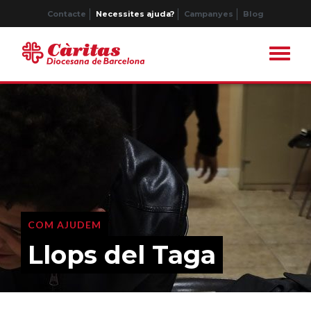
Contacte
Necessites ajuda?
Campanyes
Blog
COM AJUDEM
Llops del Taga