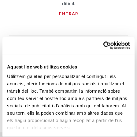
difícil.
ENTRAR
Aquest lloc web utilitza cookies
Utilitzem galetes per personalitzar el contingut i els
FES-TE VOLUNTARI
anuncis, oferir funcions de mitjans socials i analitzar el
trànsit del lloc. També compartim la informació sobre
Implica’t i viu la solidaritat en
com feu servir el nostre lloc amb els partners de mitjans
primera persona.
socials, de publicitat i d'anàlisis amb qui col·laborem. Al
ENTRAR
seu torn, ells la poden combinar amb altres dades que
els hàgiu proporcionat o hagin recopilat a partir de l'ús
que heu fet dels seus serveis.