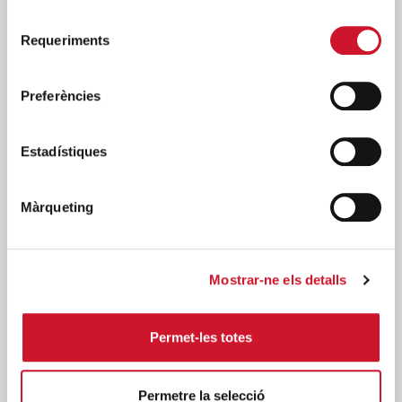
Selecció
Posts relacionats
Requeriments
de
consentiment
Preferències
Estadístiques
Màrqueting
Mostrar-ne els detalls
Permet-les totes
Càritas expressa la seva preocupació per la
situació a Ceuta i fa una crida a la protecció
de la dignitat humana
Permetre la selecció