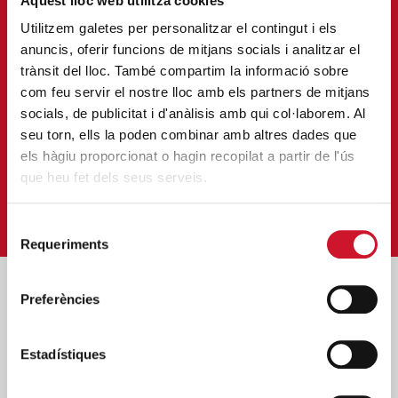
Aquest lloc web utilitza cookies
Utilitzem galetes per personalitzar el contingut i els
anuncis, oferir funcions de mitjans socials i analitzar el
FES VOLUNTARIAT
trànsit del lloc. També compartim la informació sobre
com feu servir el nostre lloc amb els partners de mitjans
Implica’t i viu la solidaritat en
socials, de publicitat i d'anàlisis amb qui col·laborem. Al
primera persona.
seu torn, ells la poden combinar amb altres dades que
els hàgiu proporcionat o hagin recopilat a partir de l'ús
ENTRAR
que heu fet dels seus serveis.
Selecció
Requeriments
de
consentiment
Preferències
Posts relacionats
Estadístiques