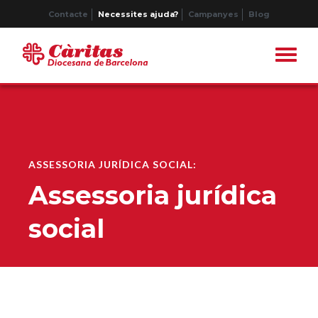
Contacte
Necessites ajuda?
Campanyes
Blog
ASSESSORIA JURÍDICA SOCIAL:
Assessoria jurídica
social