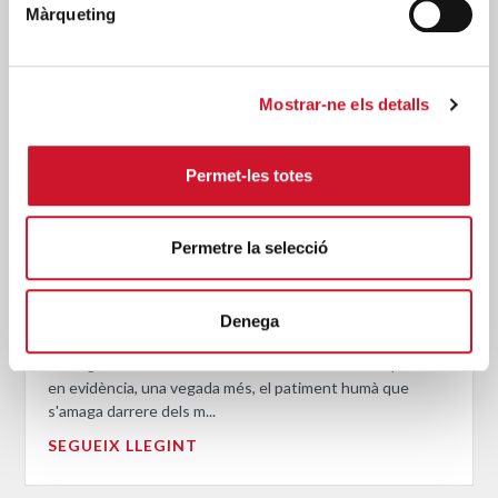
Màrqueting
Mostrar-ne els detalls
Permet-les totes
Permetre la selecció
Càritas expressa la seva preocupació per la
situació a Ceuta i fa una crida a la protecció
Denega
de la dignitat humana
La tragèdia viscuda a Ceuta en els darrers dies ha posat
en evidència, una vegada més, el patiment humà que
s'amaga darrere dels m...
SEGUEIX LLEGINT