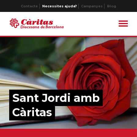
Contacte
Necessites ajuda?
Campanyes
Blog
Sant Jordi amb
Càritas