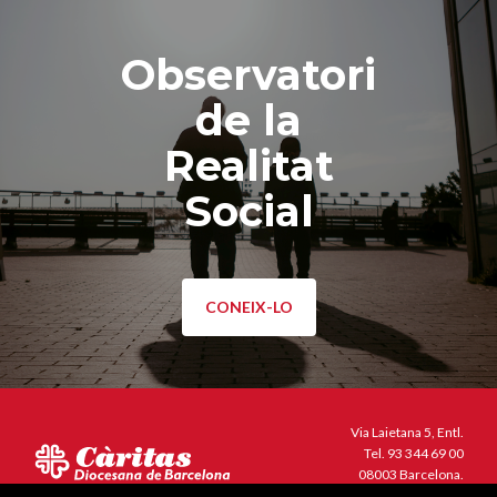
Observatori
de la
Realitat
Social
CONEIX-LO
Via Laietana 5, Entl.
Tel.
93 344 69 00
08003 Barcelona.
N.000153 (Registre d'entitats