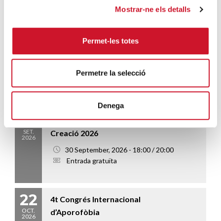
Mostrar-ne els detalls
ALTRES ESDEVENIMENTS...
22
CURS BÀSIC DE VOLUNTARIAT
Permet-les totes
SET.
SOCIAL 2026.09_VOLSBAS07 –
2026
Durada 14 hores (5 sessions)
Permetre la selecció
22 September, 2026 - 17:00 / 20 October, 2026 - 20:00
Entrada 10€
Denega
30
Celebració ecumènica Temps de la
SET.
Creació 2026
2026
30 September, 2026 - 18:00 / 20:00
Entrada gratuïta
22
4t Congrés Internacional
OCT.
d’Aporofòbia
2026