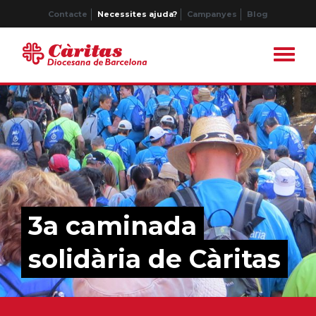
Contacte
Necessites ajuda?
Campanyes
Blog
3a caminada
solidària de Càritas