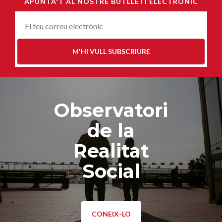
APUNTA'T AL NOSTRE BUTLLETÍ ELECTRÒNIC
Correu-
E
*
M'HI VULL SUBSCRIURE
Observatori
de la
Realitat
Social
CONEIX-LO