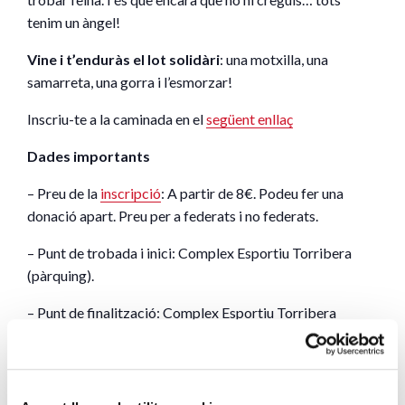
tenim un àngel!
Vine i t’enduràs el lot solidàri
: una motxilla, una
samarreta, una gorra i l’esmorzar!
Inscriu-te a la caminada en el
següent enllaç
Dades importants
– Preu de la
inscripció
: A partir de 8€. Podeu fer una
donació apart. Preu per a federats i no federats.
– Punt de trobada i inici: Complex Esportiu Torribera
(pàrquing).
– Punt de finalització: Complex Esportiu Torribera
(pàrquing).
– Distància: 5,5 quilòmetres.