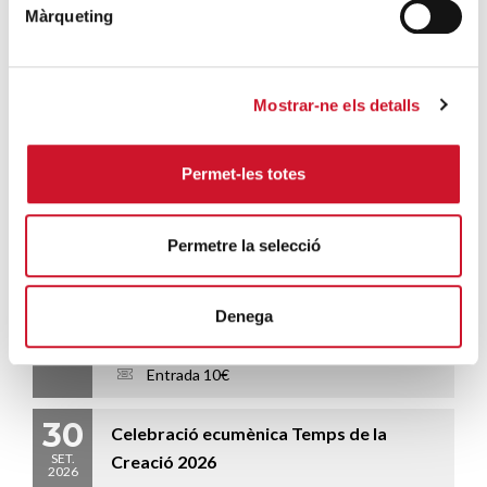
2019
Màrqueting
Mostrar-ne els detalls
Afegeix al calendari
Permet-les totes
ALTRES ESDEVENIMENTS...
Permetre la selecció
22
CURS BÀSIC DE VOLUNTARIAT
SET.
SOCIAL 2026.09_VOLSBAS07 –
2026
Durada 14 hores (5 sessions)
Denega
22 September, 2026 - 17:00 / 20 October, 2026 - 20:00
Entrada 10€
30
Celebració ecumènica Temps de la
SET.
Creació 2026
2026