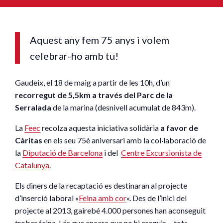
Aquest any fem 75 anys i volem
celebrar-ho amb tu!
Gaudeix, el 18 de maig a partir de les 10h, d’un
recorregut de 5,5km a través del Parc de la
Serralada
de la marina (desnivell acumulat de 843m).
La
Feec
recolza aquesta iniciativa solidària
a favor de
Càritas
en els seu 75è aniversari amb la col·laboració de
la
Diputació de Barcelona
i del
Centre Excursionista de
Catalunya
.
Els diners de la recaptació es destinaran al projecte
d’inserció laboral «
Feina amb cor
«. Des de l’inici del
projecte al 2013, gairebé 4.000 persones han aconseguit
trobar feina. I és que encara que no hi creguis… tots