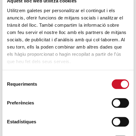
Aquest lloc web utilitza cookies
– Durada aproximada: entre 2 i 2,5 hores.
Utilitzem galetes per personalitzar el contingut i els
– Desnivell positiu: 421 m.
anuncis, oferir funcions de mitjans socials i analitzar el
trànsit del lloc. També compartim la informació sobre
– Desnivell negatiu: 421 m.
com feu servir el nostre lloc amb els partners de mitjans
– Desnivell acumulat: 843 m.
socials, de publicitat i d'anàlisis amb qui col·laborem. Al
seu torn, ells la poden combinar amb altres dades que
– Altitud màxima: 260 m.
els hàgiu proporcionat o hagin recopilat a partir de l'ús
que heu fet dels seus serveis.
T’hi esperem!
Selecció
Requeriments
de
ENTRADA 8€
consentiment
Preferències
18
Estadístiques
18 May, 2019 - 10:00 / 14:00
Entrada 8€
MAIG