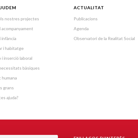
JUDEM
ACTUALITAT
ls nostres projectes
Publicacions
a i acompanyament
Agenda
i infància
Observatori de la Realitat Social
r i habitatge
i inserció laboral
necessitats bàsiques
at humana
s grans
es ajuda?