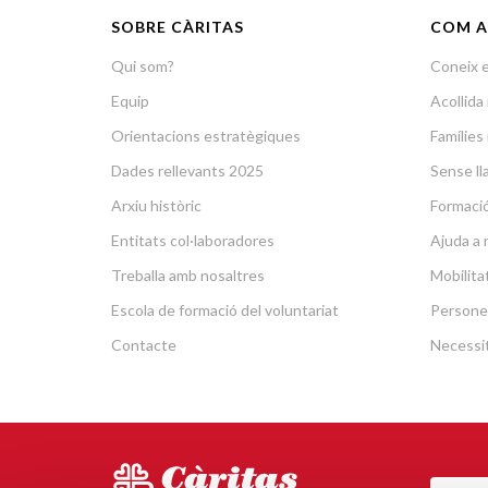
SOBRE CÀRITAS
COM A
Qui som?
Coneix e
Equip
Acollid
Orientacions estratègiques
Famílies 
Dades rellevants 2025
Sense lla
Arxiu històric
Formació 
Entitats col·laboradores
Ajuda a 
Treballa amb nosaltres
Mobilit
Escola de formació del voluntariat
Persone
Contacte
Necessit