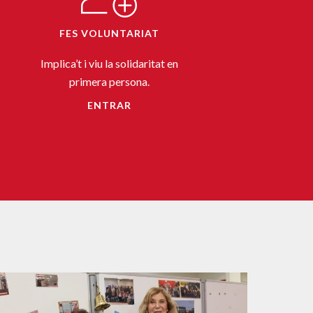
FES VOLUNTARIAT
Implica’t i viu la solidaritat en
primera persona.
ENTRAR