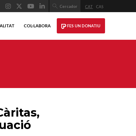
Cercador
CAT
CAS
ALITAT
COL·LABORA
FES UN DONATIU
Càritas,
tuació