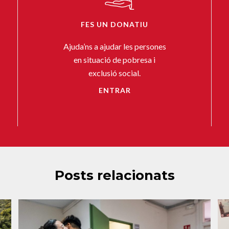
FES UN DONATIU
Ajuda’ns a ajudar les persones
en situació de pobresa i
exclusió social.
ENTRAR
Posts relacionats