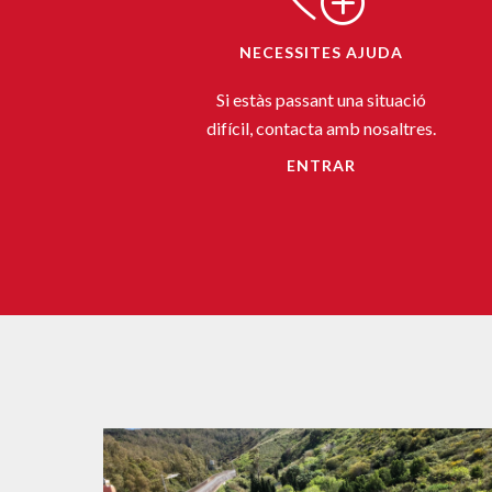
NECESSITES AJUDA
Si estàs passant una situació
difícil, contacta amb nosaltres.
ENTRAR