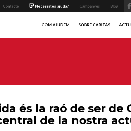
Contacte
Necessites ajuda?
Campanyes
Blog
COM AJUDEM
SOBRE CÀRITAS
ACTU
ida és la raó de ser de 
 central de la nostra ac