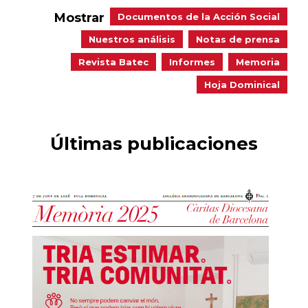
Mostrar
Documentos de la Acción Social
Nuestros análisis
Notas de prensa
Revista Batec
Informes
Memoria
Hoja Dominical
Últimas publicaciones