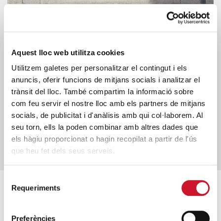
El proyecto Folre de Badalona anuncia
Aquest lloc web utilitza cookies
su voluntad de crecer para llegar a más
personas en situación de sinhogar
Utilitzem galetes per personalitzar el contingut i els
anuncis, oferir funcions de mitjans socials i analitzar el
28/04/2026
trànsit del lloc. També compartim la informació sobre
DESCARGAR .PDF
com feu servir el nostre lloc amb els partners de mitjans
socials, de publicitat i d'anàlisis amb qui col·laborem. Al
seu torn, ells la poden combinar amb altres dades que
els hàgiu proporcionat o hagin recopilat a partir de l'ús
VER MÁS
que heu fet dels seus serveis.
Selecció
Requeriments
de
Revista Batec
consentiment
Preferències