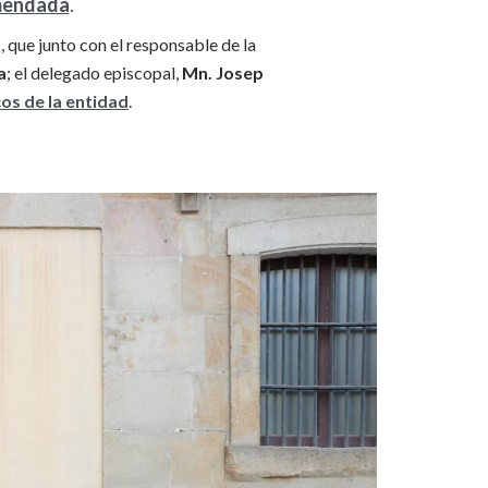
omendada
.
a
, que junto con el responsable de la
a
; el delegado episcopal,
Mn. Josep
cos de la entidad
.