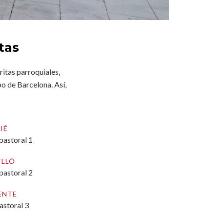
tas
ritas parroquiales,
o de Barcelona. Así,
IÉ
pastoral 1
TLLÓ
pastoral 2
ENTE
astoral 3