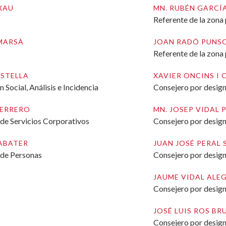
IXAU
MN. RUBÉN GARCÍ
Referente de la zona 
MARSÀ
JOAN RADÓ PUNS
Referente de la zona 
ASTELLA
XAVIER ONCINS I
Social, Análisis e Incidencia
Consejero por desig
HERRERO
MN. JOSEP VIDAL 
de Servicios Corporativos
Consejero por desig
ABATER
JUAN JOSÉ PERAL 
 de Personas
Consejero por desig
JAUME VIDAL ALE
Consejero por desig
JOSÉ LUIS ROS B
Consejero por desig