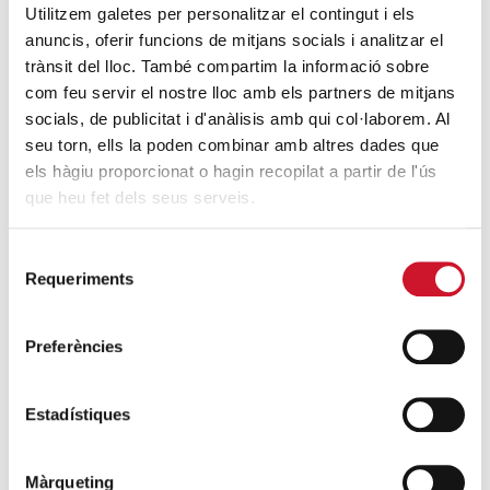
Utilitzem galetes per personalitzar el contingut i els
hay nadie, generando oportunidades y
defendiendo los derechos
reconocidos y no
anuncis, oferir funcions de mitjans socials i analitzar el
aplicados, o los no reconocidos, con voz propia y
trànsit del lloc. També compartim la informació sobre
profética.
com feu servir el nostre lloc amb els partners de mitjans
socials, de publicitat i d'anàlisis amb qui col·laborem. Al
seu torn, ells la poden combinar amb altres dades que
els hàgiu proporcionat o hagin recopilat a partir de l'ús
que heu fet dels seus serveis.
Selecció
Requeriments
de
consentiment
Preferències
Trabajando en red con otras entidades para
llegar más lejos y con la participación de las
personas atendidas
para transformar sus
condiciones de vida.
Estadístiques
Màrqueting