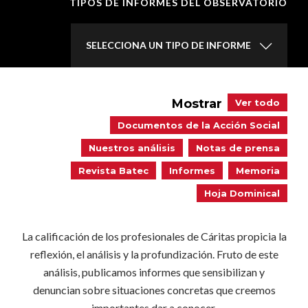
TIPOS DE INFORMES DEL OBSERVATORIO
SELECCIONA UN TIPO DE INFORME
Mostrar
Ver todo
Documentos de la Acción Social
Nuestros análisis
Notas de prensa
Revista Batec
Informes
Memoria
Hoja Dominical
La calificación de los profesionales de Cáritas propicia la
reflexión, el análisis y la profundización. Fruto de este
análisis, publicamos informes que sensibilizan y
denuncian sobre situaciones concretas que creemos
importantes dar a conocer.