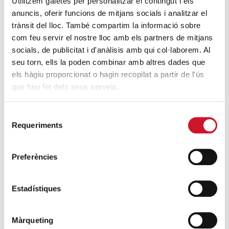
Utilitzem galetes per personalitzar el contingut i els
Como decía el Papa Francisco, no podemos olvi...
anuncis, oferir funcions de mitjans socials i analitzar el
MÁS INFORMACIÓN
trànsit del lloc. També compartim la informació sobre
com feu servir el nostre lloc amb els partners de mitjans
socials, de publicitat i d'anàlisis amb qui col·laborem. Al
seu torn, ells la poden combinar amb altres dades que
els hàgiu proporcionat o hagin recopilat a partir de l'ús
que heu fet dels seus serveis.
Selecció
Requeriments
de
consentiment
Preferències
Estadístiques
Màrqueting