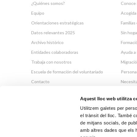
¿Quiénes somos?
Conoce 
Equipo
Acogida
Orientaciones estratégicas
Familias 
Datos relevantes 2025
Sin hoga
Archivo histórico
Formació
Entidades colaboradoras
Ayuda a 
Trabaja con nosotros
Migració
Escuela de formación del voluntariado
Persona
Contacto
Necesit
Aquest lloc web utilitza 
Utilitzem galetes per person
el trànsit del lloc. També 
de mitjans socials, de publ
POR
amb altres dades que els hà
Via Laietana 5, Entl.