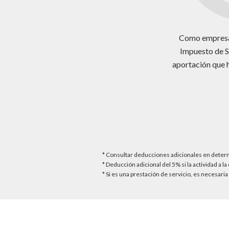
Como empresa 
Impuesto de S
aportación que h
* Consultar deducciones adicionales en det
* Deducción adicional del 5% si la actividad a 
* Si es una prestación de servicio, es necesari