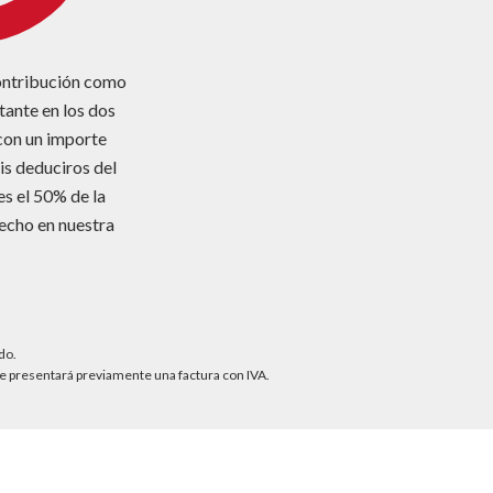
ontribución como
ante en los dos
(con un importe
is deduciros del
s el 50% de la
echo en nuestra
do.
e se presentará previamente una factura con IVA.