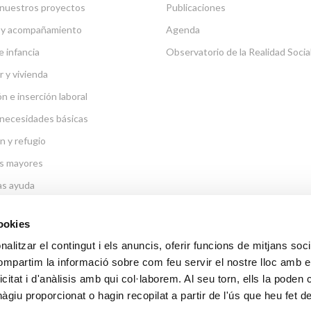
nuestros proyectos
Publicaciones
 y acompañamiento
Agenda
e infancia
Observatorio de la Realidad Socia
r y vivienda
n e inserción laboral
necesidades básicas
n y refugio
s mayores
as ayuda
cookies
alitzar el contingut i els anuncis, oferir funcions de mitjans socia
compartim la informació sobre com feu servir el nostre lloc amb e
ENLACES DE INTERÉS
icitat i d'anàlisis amb qui col·laborem. Al seu torn, ells la poden
TAL DE TRANSPARENCIA
giu proporcionat o hagin recopilat a partir de l'ús que heu fet d
Arzobispado de Barcelona