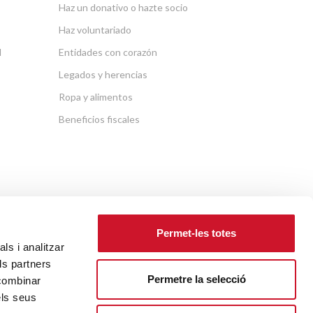
Haz un donativo o hazte socio
Haz voluntariado
l
Entidades con corazón
Legados y herencias
Ropa y alimentos
Beneficios fiscales
Permet-les totes
ls i analitzar
ls partners
ENTIDADES VINCULADAS A
Permetre la selecció
 combinar
CÁRITAS DIOCESANA DE
els seus
BARCELONA