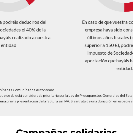
podréis deduciros del
En caso de que vuestra c
ociedades el 40% de la
empresa haya sido const
ayáis realizado a nuestra
últimos años fiscales 
entidad
superior a 150 €), podré
Impuesto de Sociedade
aportación que hayáis h
entidad.
erminadas Comunidades Autónomas.
la que se da está considerada prioritaria por la Ley de Presupuestos Generales del Esta
a una previa presentación de la factura sin IVA. Si se trata de una donación en especi
Campañas solidarias