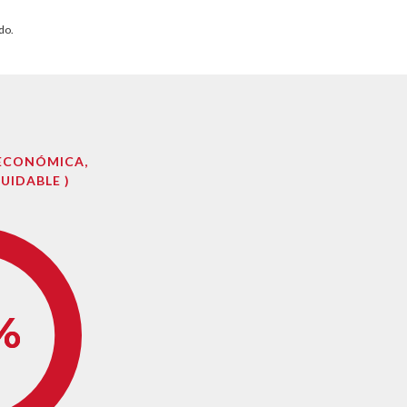
do.
 ECONÓMICA,
QUIDABLE )