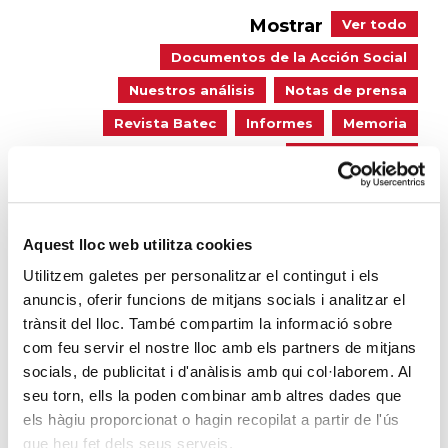
Mostrar
Ver todo
Documentos de la Acción Social
Nuestros análisis
Notas de prensa
Revista Batec
Informes
Memoria
Hoja Dominical
Aquest lloc web utilitza cookies
Utilitzem galetes per personalitzar el contingut i els
anuncis, oferir funcions de mitjans socials i analitzar el
trànsit del lloc. També compartim la informació sobre
com feu servir el nostre lloc amb els partners de mitjans
socials, de publicitat i d'anàlisis amb qui col·laborem. Al
seu torn, ells la poden combinar amb altres dades que
els hàgiu proporcionat o hagin recopilat a partir de l'ús
que heu fet dels seus serveis.