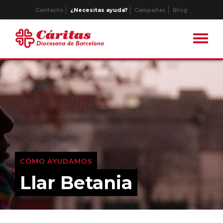
Contacto
¿Necesitas ayuda?
Campañas
Blog
CÓMO AYUDAMOS
Llar Betania