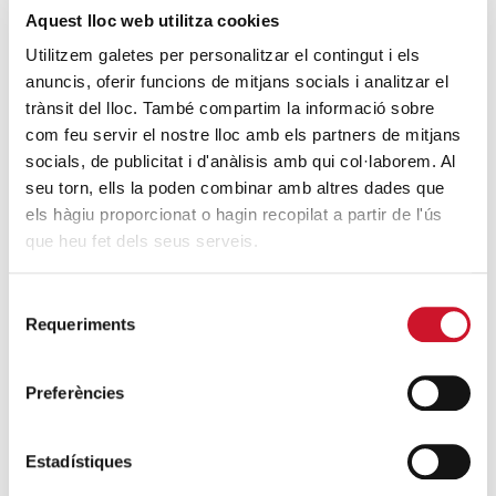
Te podemos escuchar y
Aquest lloc web utilitza cookies
acompañar si estás pasando una
Utilitzem galetes per personalitzar el contingut i els
situación difícil.
anuncis, oferir funcions de mitjans socials i analitzar el
ENTRAR
trànsit del lloc. També compartim la informació sobre
com feu servir el nostre lloc amb els partners de mitjans
socials, de publicitat i d'anàlisis amb qui col·laborem. Al
seu torn, ells la poden combinar amb altres dades que
els hàgiu proporcionat o hagin recopilat a partir de l'ús
que heu fet dels seus serveis.
Selecció
Requeriments
de
HAZTE VOLUNTARIO
consentiment
Implícate y vive la solidaridad en
Preferències
primera persona.
ENTRAR
Estadístiques