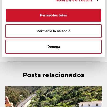
Mostrar-ne els detalls
Permet-les totes
HAZTE VOLUNTARIO
Implícate y vive la solidaridad en
Permetre la selecció
primera persona.
ENTRAR
Denega
Posts relacionados