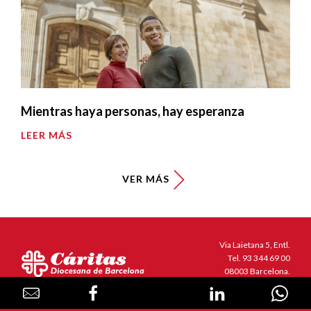
Mientras haya personas, hay esperanza
LEER MÁS
VER MÁS
Via Laietana 5, Entl.
Tel.
93 344 69 00
08003 Barcelona.
N.000153 (Registro de entidades
religiosas)