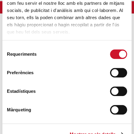
com feu servir el nostre lloc amb els partners de mitjans
socials, de publicitat i d'anàlisis amb qui col·laborem. Al
seu torn, ells la poden combinar amb altres dades que
els hàgiu proporcionat o hagin recopilat a partir de l'ús
que heu fet dels seus serveis.
Selecció
Requeriments
de
¿NECESITAS AYUDA?
consentiment
Te podemos escuchar y
Preferències
acompañar si estás pasando una
situación difícil.
Estadístiques
ENTRAR
Màrqueting