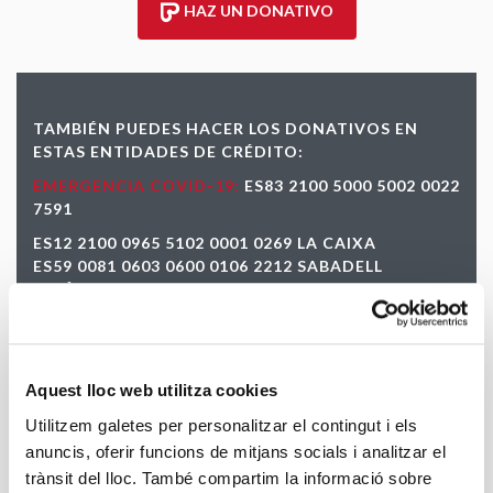
HAZ UN DONATIVO
TAMBIÉN PUEDES HACER LOS DONATIVOS EN
ESTAS ENTIDADES DE CRÉDITO:
EMERGENCIA COVID-19:
ES83 2100 5000 5002 0022
7591
ES12 2100 0965 5102 0001 0269 LA CAIXA
ES59 0081 0603 0600 0106 2212 SABADELL
ATLÀNTIC
ES59 3025 0002 4014 3327 0208 CAIXA
D’ENGINYERS
ES46 0182 6035 4100 0075 7164 BBVA
Aquest lloc web utilitza cookies
Si haces una transferencia, envíanos tus datos personales y el
comprobante de la transferencia a
Utilitzem galetes per personalitzar el contingut i els
atenciodonant@caritas.barcelona
anuncis, oferir funcions de mitjans socials i analitzar el
trànsit del lloc. També compartim la informació sobre