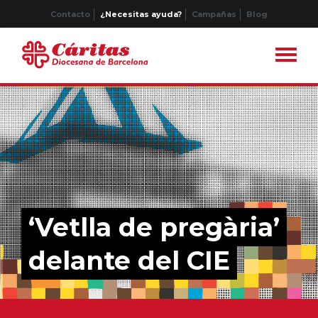
Contacto
¿Necesitas ayuda?
Campañas
Blog
‘Vetlla de pregària’
delante del CIE