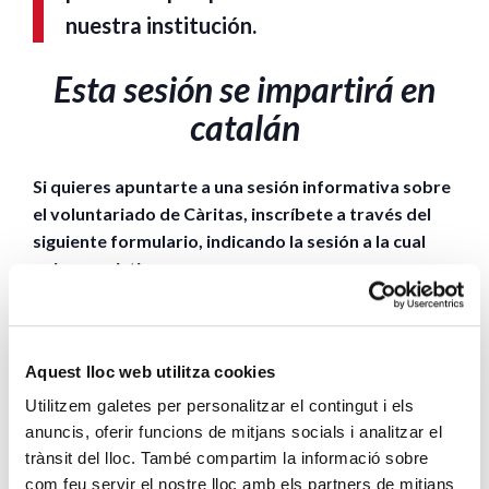
nuestra institución.
Esta sesión se impartirá en
catalán
Si quieres apuntarte a una sesión informativa sobre
el voluntariado de Càritas, inscríbete a través del
siguiente formulario, indicando la sesión a la cual
quieres asistir:
Hazte voluntario | Caritas
Barcelona
Aquest lloc web utilitza cookies
Utilitzem galetes per personalitzar el contingut i els
anuncis, oferir funcions de mitjans socials i analitzar el
trànsit del lloc. També compartim la informació sobre
El programa de voluntariado de Cáritas Barcelona cuenta con el
com feu servir el nostre lloc amb els partners de mitjans
soporte de la Generalitat de Catalunya.