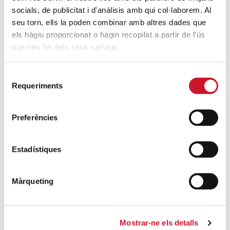
socials, de publicitat i d'anàlisis amb qui col·laborem. Al
ENTRADA GRATUITA
seu torn, ells la poden combinar amb altres dades que
els hàgiu proporcionat o hagin recopilat a partir de l'ús
que heu fet dels seus serveis.
04
04 March, 2025 - 10:30 / 12:00
Selecció
Entrada gratuita
MAR
Requeriments
de
2025
consentiment
Preferències
Añadir al calendario
Estadístiques
Màrqueting
OTROS EVENTOS...
22
CURSO BÁSICO DE
Mostrar-ne els detalls
SEP
VOLUNTARIADO SOCIAL
2026