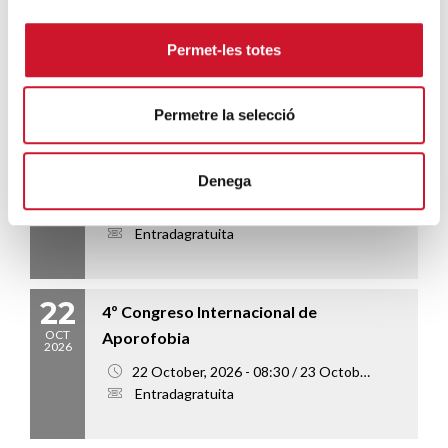
2026.09_VOLSBAS07 – Duración 14
horas (5 sesiones)
Permet-les totes
22 September, 2026 - 17:00 / 20 October, 2026 - 20:00
Entrada10€
Permetre la selecció
30
Celebración ecuménica Tiempo de la
SEP
Creación 2026
Denega
2026
30 September, 2026 - 18:00 / 20:00
Entradagratuita
22
4º Congreso Internacional de
OCT
Aporofobia
2026
22 October, 2026 - 08:30 / 23 October, 2026 - 18:00
Entradagratuita