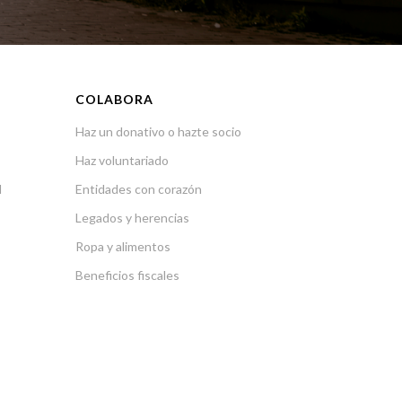
COLABORA
Haz un donativo o hazte socio
Haz voluntariado
l
Entidades con corazón
Legados y herencias
Ropa y alimentos
Beneficios fiscales