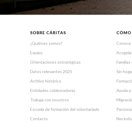
SOBRE CÁRITAS
CÓMO
¿Quiénes somos?
Conoce 
Equipo
Acogida
Orientaciones estratégicas
Familias 
Datos relevantes 2025
Sin hoga
Archivo histórico
Formació
Entidades colaboradoras
Ayuda a 
Trabaja con nosotros
Migració
Escuela de formación del voluntariado
Persona
Contacto
Necesit