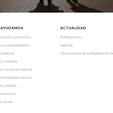
 AYUDAMOS
ACTUALIDAD
nuestros proyectos
Publicaciones
 y acompañamiento
Agenda
e infancia
Observatorio de la Realidad Socia
r y vivienda
n e inserción laboral
necesidades básicas
n y refugio
s mayores
as ayuda