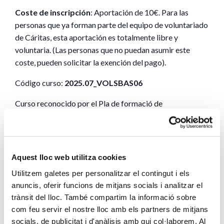
Coste de inscripción
: Aportación de 10€. Para las
personas que ya forman parte del equipo de voluntariado
de Cáritas, esta aportación es totalmente libre y
voluntaria. (Las personas que no puedan asumir este
coste, pueden solicitar la exención del pago).
Código curso:
2025.07_VOLSBAS06
Curso reconocido por el Pla de formació de
l’associacionsime i el voluntariat de Catalunya (PFAVC)
El programa de voluntariado de Cáritas Barcelona
cuenta con el soporte de la Generalitat de Catalunya.
Aquest lloc web utilitza cookies
Utilitzem galetes per personalitzar el contingut i els
ENTRADA 10€
anuncis, oferir funcions de mitjans socials i analitzar el
trànsit del lloc. També compartim la informació sobre
07 July, 2025 - 09:30 / 10 July, 2025 -
com feu servir el nostre lloc amb els partners de mitjans
07
13:00
socials, de publicitat i d'anàlisis amb qui col·laborem. Al