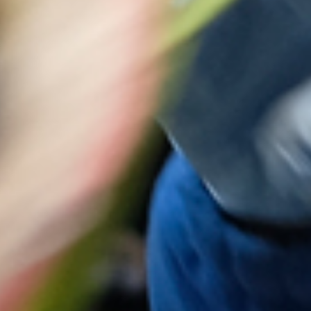
amos cookies propias y de terceros con fines analíticos y de publici
"Aceptar cookies" se entiende que ha sido informado y acepta la
ación y uso de las cookies. Si pulsa "Rechazar cookies" navegará d
a. Si pulsa "Configuración", accederá al panel de configuración de
s para activarlas o desactivarlas. Para más información puede con