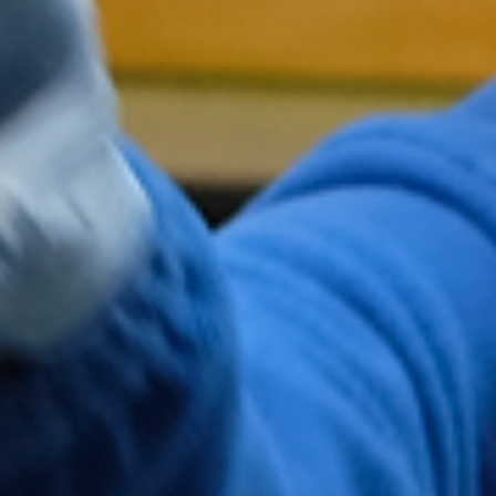
dad. Si
e forma
sultar