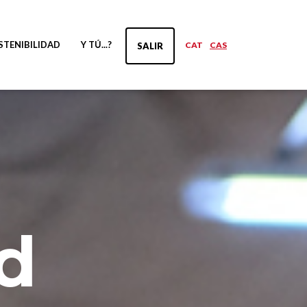
STENIBILIDAD
Y TÚ...?
CAT
CAS
SALIR
ad