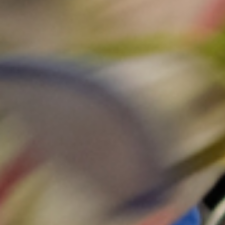
nuest
C