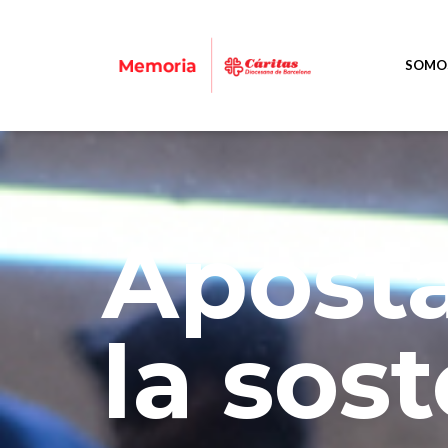
SOMOS
Apost
la sos