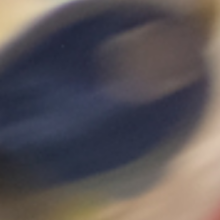
Utiliz
pulsa 
instal
privad
cookie