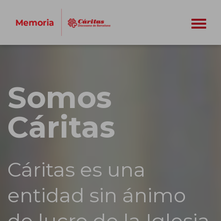
Utilizamos cookies propias y de terceros con fines
analíticos y de publicidad. Si pulsa "Aceptar cookies"
se entiende que ha sido informado y acepta la
Somos
instalación y uso de las cookies. Si pulsa "Rechazar
cookies" navegará de forma privada. Si pulsa
Cáritas
"Configuración", accederá al panel de configuración
de cookies para activarlas o desactivarlas. Para más
información puede consultar nuestra
Política de
Cookies.
Cáritas es una
entidad sin ánimo
CONFIGURACIÓN
RECHAZAR COOKIES
de lucro de la Iglesia