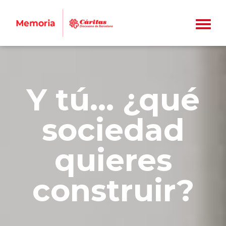
Utilizamos cookies propias y de terceros con fines
analíticos y de publicidad. Si pulsa "Aceptar cookies"
se entiende que ha sido informado y acepta la
Y tú... ¿qué
instalación y uso de las cookies. Si pulsa "Rechazar
cookies" navegará de forma privada. Si pulsa
sociedad
"Configuración", accederá al panel de configuración
de cookies para activarlas o desactivarlas. Para más
información puede consultar nuestra
Política de
quieres
Cookies.
construir?
CONFIGURACIÓN
RECHAZAR COOKIES