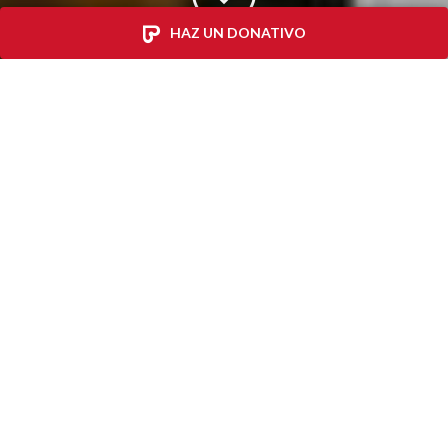
HAZ UN DONATIVO
“Este es el momento para
soñar en grande, para
repensar nuestras
prioridades —lo que
valoramos, lo que