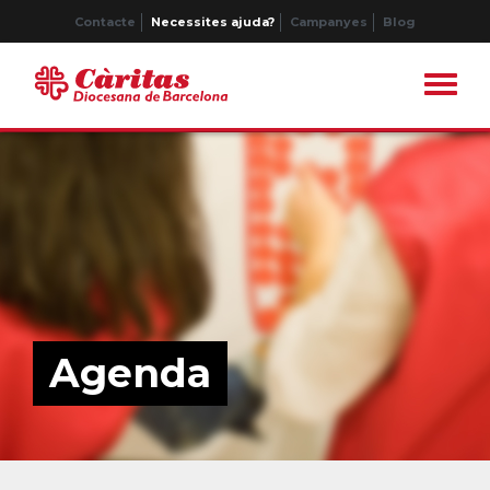
Contacte
Necessites ajuda?
Campanyes
Blog
Agenda