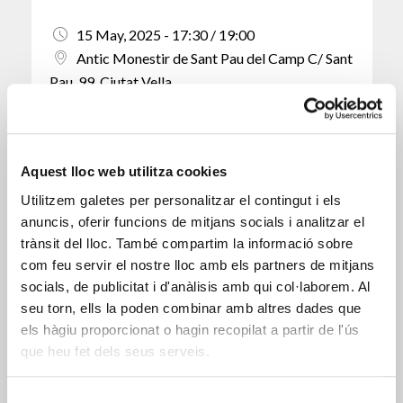
15 May, 2025 - 17:30 / 19:00
Antic Monestir de Sant Pau del Camp C/ Sant
Pau, 99, Ciutat Vella
Entrada gratuïta / Presencial
23
Aquest lloc web utilitza cookies
MAIG
Utilitzem galetes per personalitzar el contingut i els
2025
anuncis, oferir funcions de mitjans socials i analitzar el
trànsit del lloc. També compartim la informació sobre
com feu servir el nostre lloc amb els partners de mitjans
ACTE DE COMMEMORACIÓ. 10 anys de carta-
socials, de publicitat i d'anàlisis amb qui col·laborem. Al
encíclica Laudato si’ del Papa Fran...
seu torn, ells la poden combinar amb altres dades que
els hàgiu proporcionat o hagin recopilat a partir de l'ús
23 May, 2025 - 18:00 / 20:00
que heu fet dels seus serveis.
Auditori de la Facultat de Psicologia,
Ciències de l’Educació i de l’Esport de
Selecció