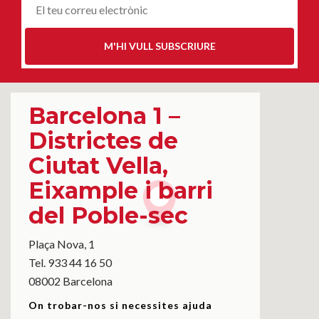
Correu-
E
*
M'HI VULL SUBSCRIURE
Barcelona 1 –
Districtes de
Ciutat Vella,
Eixample i barri
del Poble-sec
Plaça Nova, 1
Tel. 933 44 16 50
08002 Barcelona
On trobar-nos si necessites ajuda