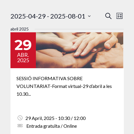
Naveg
Nav
2025-04-29
 - 
2025-08-01
Cerca
Llista
visual
de
Selecciona
abril 2025
una
visu
i
29
data.
Esd
cerca
ABR.
d'Esd
2025
SESSIÓ INFORMATIVA SOBRE
VOLUNTARIAT-Format virtual-29 d’abril a les
10.30...
29 April, 2025 - 10:30 / 12:00
Entrada gratuïta / Online